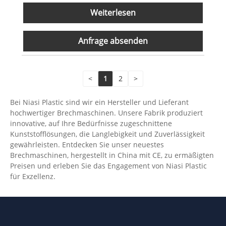
Weiterlesen
Anfrage absenden
<
1
2
>
Bei Niasi Plastic sind wir ein Hersteller und Lieferant
hochwertiger Brechmaschinen. Unsere Fabrik produziert
innovative, auf Ihre Bedürfnisse zugeschnittene
Kunststofflösungen, die Langlebigkeit und Zuverlässigkeit
gewährleisten. Entdecken Sie unser neuestes
Brechmaschinen, hergestellt in China mit CE, zu ermäßigten
Preisen und erleben Sie das Engagement von Niasi Plastic
für Exzellenz.